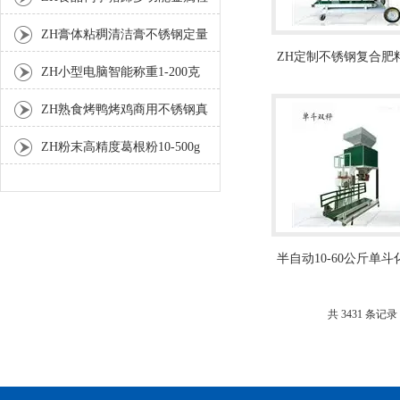
测机
ZH膏体粘稠清洁膏不锈钢定量
ZH定制不锈钢复合肥
灌装机厂家
ZH小型电脑智能称重1-200克
定量包装机厂家
分装机
ZH熟食烤鸭烤鸡商用不锈钢真
空包装机
ZH粉末高精度葛根粉10-500g
自动包装机
半自动10-60公斤单
粒包装秤
共 3431 条记录