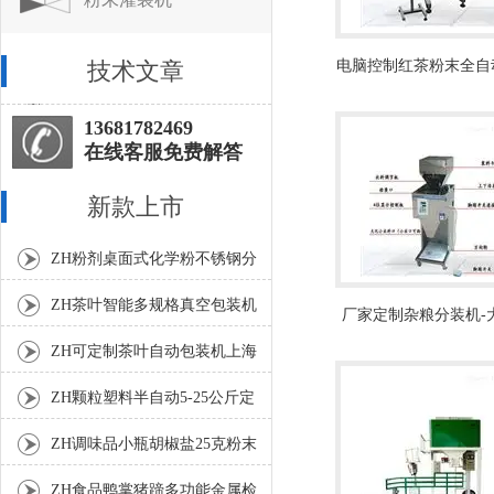
技术文章
电脑控制红茶粉末全自
灌装机厂家
13681782469
在线客服免费解答
新款上市
ZH粉剂桌面式化学粉不锈钢分
装机
ZH茶叶智能多规格真空包装机
厂家定制杂粮分装机-
上海厂家
粒自动包装机
ZH可定制茶叶自动包装机上海
厂家
ZH颗粒塑料半自动5-25公斤定
量包装机
ZH调味品小瓶胡椒盐25克粉末
灌装机
ZH食品鸭掌猪蹄多功能金属检