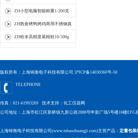
灌装机厂家
ZH小型电脑智能称重1-200克
分装机
ZH熟食烤鸭烤鸡商用不锈钢真
空包装机
ZH粉末高精度葛根粉10-500g
自动包装机
版权所有：上海铸衡电子科技有限公司
沪ICP备14030360号-50
TELEPHONE
传真：021-61993269 技术支持：
化工仪器网
公司地址：上海市松江区新桥镇九新公路2888号申新广场5号楼10楼EFG
上海铸衡电子科技有限公司(www.mbaozhuangji.com)主营产品：
定量包装