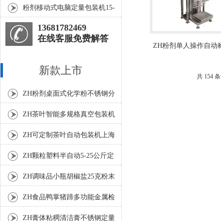
厂家
粉剂移动式电脑定量包装机15-
45kg参数
13681782469
在线客服免费解答
ZH粉剂单人操作自动
米面包装秤
新款上市
共 154
ZH粉剂桌面式化学粉不锈钢分
装机
ZH茶叶智能多规格真空包装机
上海厂家
ZH可定制茶叶自动包装机上海
厂家
ZH颗粒塑料半自动5-25公斤定
量包装机
ZH调味品小瓶胡椒盐25克粉末
灌装机
ZH食品鸭掌猪蹄多功能金属检
测机
ZH膏体粘稠清洁膏不锈钢定量