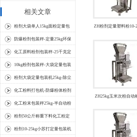
相关文章
粉剂大袋单人15kg面粉定量包
ZH粉剂定量塑料粉10-2
重下料包装秤
装机厂家
防爆粉剂包装秤-定量25kg环保
粉末包装机厂家
化工原料粉剂包装秤-25千克定
量防爆包装机厂家
10kg粉剂包装秤-大袋定量包装
机厂家
粉剂大袋定量包装机25kg-除尘
面粉包装秤厂家
化工粉料打包机-防爆粉体粉剂
ZH25kg玉米次粉自
定量包装机厂家
化工粉末包装秤25kg-半自动粉
剂定量包装机
剂定量包装机厂家
粉剂50公斤称重下料化工粉定
量包装机产品参数
粉剂10-25kg小苏打定量包装机