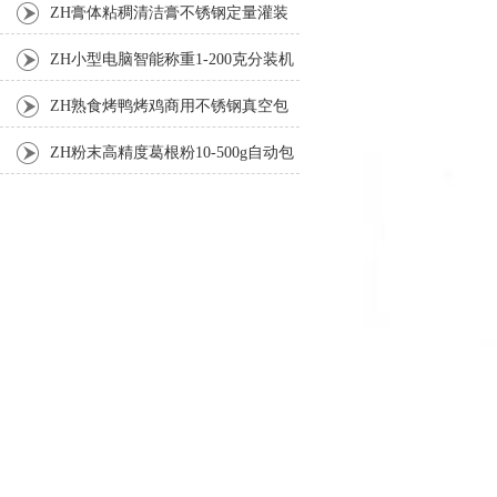
ZH膏体粘稠清洁膏不锈钢定量灌装
机厂家
ZH小型电脑智能称重1-200克分装机
ZH熟食烤鸭烤鸡商用不锈钢真空包
装机
ZH粉末高精度葛根粉10-500g自动包
装机