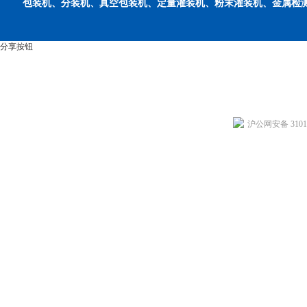
包装机、分装机、真空包装机、定量灌装机、粉末灌装机、金属检
分享按钮
沪公网安备 31011