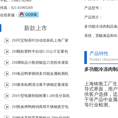
手机：13681782469
传真：021-61993269
产品型号：
在线客服：
产品简介：
多功能冷冻肉制品食
新款上市
系统，宽幅液晶和向
ZH可定制茶叶自动包装机上海厂家
ZH颗粒塑料半自动5-25公斤定量包
产品特性
Product characteris
装机
ZH调味品小瓶胡椒盐25克粉末灌装
多功能冷冻肉制
机
ZH食品鸭掌猪蹄多功能金属检测机
上海铸衡工厂生
ZH膏体粘稠清洁膏不锈钢定量灌装
导式界面，用户
供客户选择，适
机厂家
ZH小型电脑智能称重1-200克分装机
干等产品中金属
等行业检测。
ZH熟食烤鸭烤鸡商用不锈钢真空包
装机
ZH粉末高精度葛根粉10-500g自动包