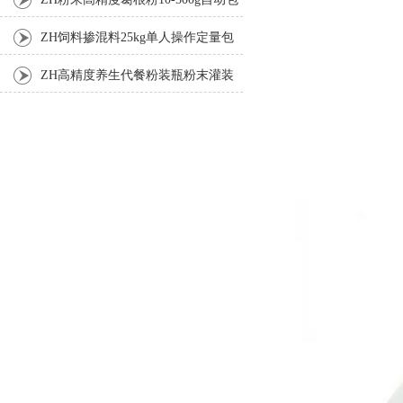
装机
ZH饲料掺混料25kg单人操作定量包
装机
ZH高精度养生代餐粉装瓶粉末灌装
机生产线