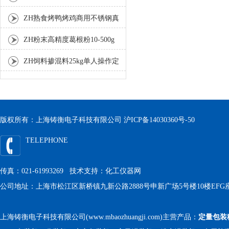
分装机
ZH熟食烤鸭烤鸡商用不锈钢真
空包装机
ZH粉末高精度葛根粉10-500g
自动包装机
ZH饲料掺混料25kg单人操作定
量包装机
版权所有：上海铸衡电子科技有限公司
沪ICP备14030360号-50
TELEPHONE
传真：021-61993269 技术支持：
化工仪器网
公司地址：上海市松江区新桥镇九新公路2888号申新广场5号楼10楼EFG
上海铸衡电子科技有限公司(www.mbaozhuangji.com)主营产品：
定量包装