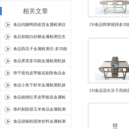
相关文章
食品鸡腿鸭脖卤货金属检测仪
ZH食品鸭掌猪蹄多功
检测机
支持定制
食品智能白砂糖金属检测仪支
持定制
食品西瓜子金属检测仪-多功能
金属检测机厂家
食品果茶多功能金属检测机操
作简单
饼干面包皮带输送剔除食品金
属检测机工厂生产
食品小鱼干虾米金属检测机操
ZH食品花生豆子高精
作简单
食品核桃红枣皮带输送金属检
检测仪
测仪操作简单
推杆剔除甜玉米食品金属检测
机操作简单
食品胡椒粉固体饮料金属检测