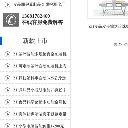
仪工厂生产
食品面包豆制品金属检测仪厂
家生产
13681782469
在线客服免费解答
ZH食品皮带输送珍珠
属检测仪
新款上市
共 255
ZH茶叶智能多规格真空包装机
上海厂家
ZH可定制茶叶自动包装机上海
厂家
ZH颗粒塑料半自动5-25公斤定
量包装机
ZH调味品小瓶胡椒盐25克粉末
灌装机
ZH食品鸭掌猪蹄多功能金属检
测机
ZH膏体粘稠清洁膏不锈钢定量
灌装机厂家
ZH小型电脑智能称重1-200克