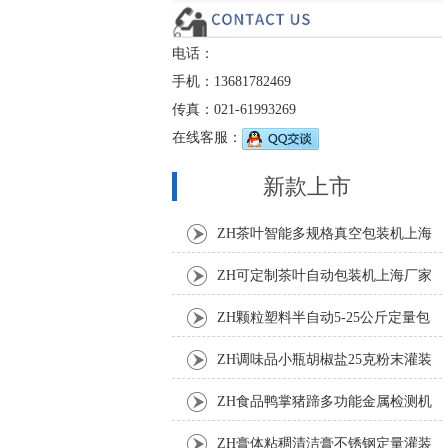
电话：
手机：13681782469
传真：021-61993269
在线客服：
新款上市
ZH茶叶智能多规格真空包装机上海
厂家
ZH可定制茶叶自动包装机上海厂家
ZH颗粒塑料半自动5-25公斤定量包
装机
ZH调味品小瓶胡椒盐25克粉末灌装
机
ZH食品鸭掌猪蹄多功能金属检测机
ZH膏体粘稠清洁膏不锈钢定量灌装