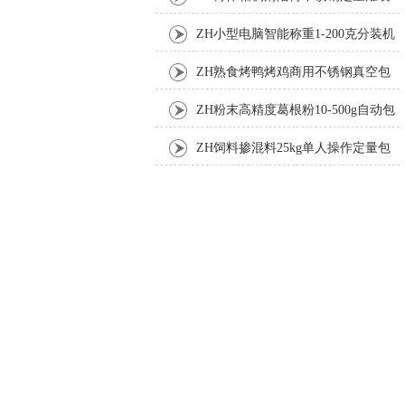
机厂家
ZH小型电脑智能称重1-200克分装机
ZH熟食烤鸭烤鸡商用不锈钢真空包
装机
ZH粉末高精度葛根粉10-500g自动包
装机
ZH饲料掺混料25kg单人操作定量包
装机