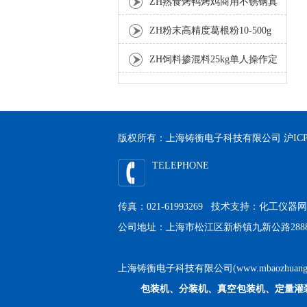
ZH熟食烤鸭烤鸡商用不锈钢真
空包装机
ZH粉末高精度葛根粉10-500g
自动包装机
ZH饲料掺混料25kg单人操作定
量包装机
版权所有：上海铸衡电子科技有限公司
沪ICP
TELEPHONE
传真：021-61993269 技术支持：
化工仪器网
公司地址：上海市松江区新桥镇九新公路2888
上海铸衡电子科技有限公司(www.mbaozhuang
包装机、分装机、真空包装机、定量灌