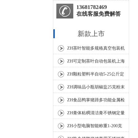
13681782469
在线客服免费解答
新款上市
ZH茶叶智能多规格真空包装机
上海厂家
ZH可定制茶叶自动包装机上海
厂家
ZH颗粒塑料半自动5-25公斤定
量包装机
ZH调味品小瓶胡椒盐25克粉末
灌装机
ZH食品鸭掌猪蹄多功能金属检
测机
ZH膏体粘稠清洁膏不锈钢定量
灌装机厂家
ZH小型电脑智能称重1-200克
分装机