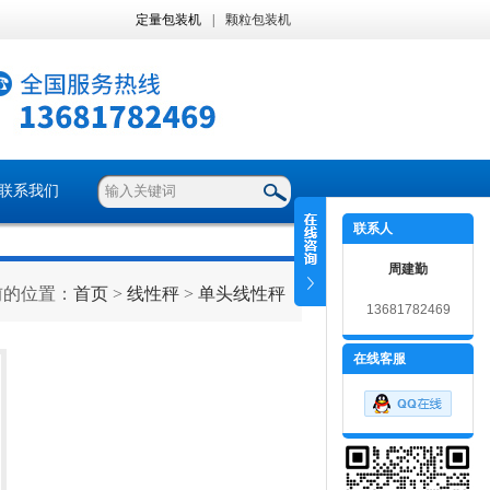
定量包装机
|
颗粒包装机
联系我们
联系人
周建勤
前的位置：
首页
>
线性秤
>
单头线性秤
13681782469
在线客服