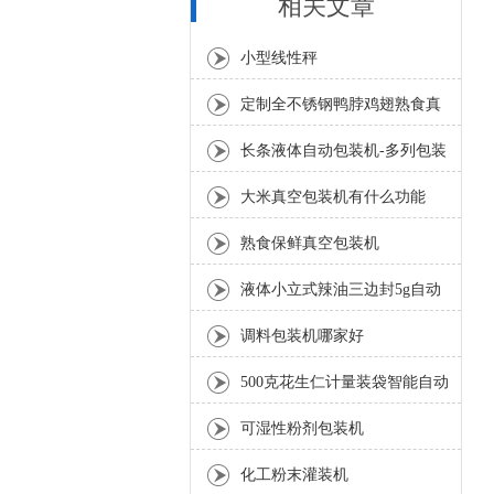
相关文章
小型线性秤
定制全不锈钢鸭脖鸡翅熟食真
空包装机规格
长条液体自动包装机-多列包装
机定制
大米真空包装机有什么功能
熟食保鲜真空包装机
液体小立式辣油三边封5g自动
包装机
调料包装机哪家好
500克花生仁计量装袋智能自动
包装机厂家
可湿性粉剂包装机
化工粉末灌装机