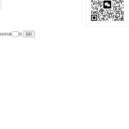
 跳转到第
页