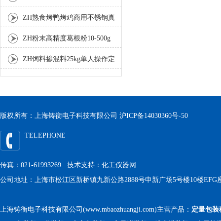
分装机
ZH熟食烤鸭烤鸡商用不锈钢真
空包装机
ZH粉末高精度葛根粉10-500g
自动包装机
ZH饲料掺混料25kg单人操作定
量包装机
版权所有：上海铸衡电子科技有限公司
沪ICP备14030360号-50
TELEPHONE
传真：021-61993269 技术支持：
化工仪器网
公司地址：上海市松江区新桥镇九新公路2888号申新广场5号楼10楼EFG
上海铸衡电子科技有限公司(www.mbaozhuangji.com)主营产品：
定量包装