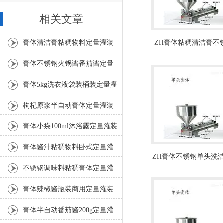
相关文章
膏体清洁膏粘稠物料定量灌装
ZH膏体粘稠清洁膏不
量灌装机厂家
机工厂生产
膏体不锈钢火锅酱番茄酱定量
灌装机产品简介
膏体5kg洗衣液袋装桶装定量灌
装机厂家
枸杞原浆半自动膏体定量灌装
机工作原理
膏体小袋100ml沐浴露定量灌装
机工厂生产
膏体酱汁粘稠物料卧式定量灌
ZH膏体不锈钢单头洗洁
装机产品简介
不锈钢调味料粘稠膏体定量灌
定量灌装机
装机产品简介
膏体辣椒酱瓶装商用定量灌装
机产品简介
膏体半自动番茄酱200g定量灌