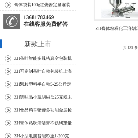
装机工作原理
膏体袋装100g红烧酱定量灌装
机工作原理
13681782469
在线客服免费解答
ZH膏体粘稠化工溶剂
装机
新款上市
共 135
ZH茶叶智能多规格真空包装机
上海厂家
ZH可定制茶叶自动包装机上海
厂家
ZH颗粒塑料半自动5-25公斤定
量包装机
ZH调味品小瓶胡椒盐25克粉末
灌装机
ZH食品鸭掌猪蹄多功能金属检
测机
ZH膏体粘稠清洁膏不锈钢定量
灌装机厂家
ZH小型电脑智能称重1-200克