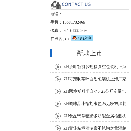
电话：
手机：13681782469
传真：021-61993269
在线客服：
新款上市
ZH茶叶智能多规格真空包装机上海
厂家
ZH可定制茶叶自动包装机上海厂家
ZH颗粒塑料半自动5-25公斤定量包
装机
ZH调味品小瓶胡椒盐25克粉末灌装
机
ZH食品鸭掌猪蹄多功能金属检测机
ZH膏体粘稠清洁膏不锈钢定量灌装