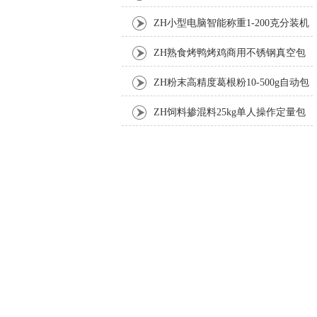
机厂家
ZH小型电脑智能称重1-200克分装机
ZH熟食烤鸭烤鸡商用不锈钢真空包
装机
ZH粉末高精度葛根粉10-500g自动包
装机
ZH饲料掺混料25kg单人操作定量包
装机