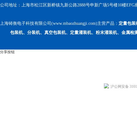
公司地址：上海市松江区新桥镇九新公路2888号申新广场5号楼10楼EFG
上海铸衡电子科技有限公司(www.mbaozhuangji.com)主营产品：
定量包装
包装机、分装机、真空包装机、定量灌装机、粉末灌装机、金属检
分享按钮
沪公网安备 31011