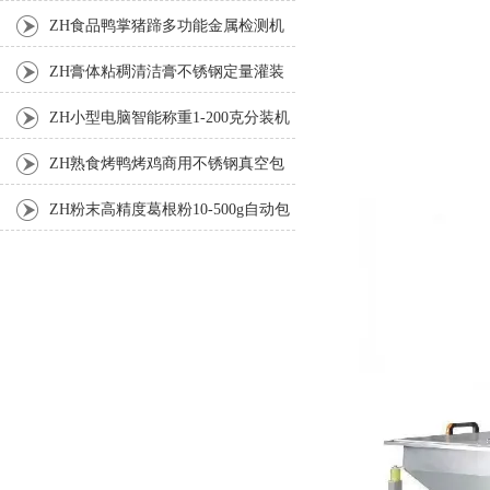
机
ZH食品鸭掌猪蹄多功能金属检测机
ZH膏体粘稠清洁膏不锈钢定量灌装
机厂家
ZH小型电脑智能称重1-200克分装机
ZH熟食烤鸭烤鸡商用不锈钢真空包
装机
ZH粉末高精度葛根粉10-500g自动包
装机