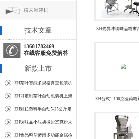
粉末灌装机
技术文章
ZH去异味调味品粉末
厂家生产
13681782469
在线客服免费解答
新款上市
ZH茶叶智能多规格真空包装机
上海厂家
ZH可定制茶叶自动包装机上海
ZH台式1-100克医药
厂家
度分装机
ZH颗粒塑料半自动5-25公斤定
量包装机
ZH调味品小瓶胡椒盐25克粉末
灌装机
ZH食品鸭掌猪蹄多功能金属检