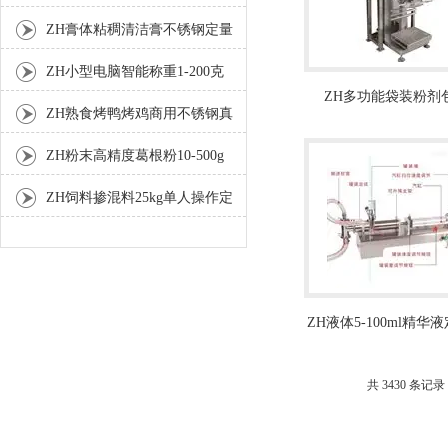
测机
ZH膏体粘稠清洁膏不锈钢定量
灌装机厂家
ZH小型电脑智能称重1-200克
ZH多功能袋装粉剂
分装机
ZH熟食烤鸭烤鸡商用不锈钢真
秤-25kg称重包装
空包装机
ZH粉末高精度葛根粉10-500g
自动包装机
ZH饲料掺混料25kg单人操作定
量包装机
ZH液体5-100ml精华
装机生产厂家
共 3430 条记录