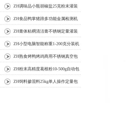
装机
ZH调味品小瓶胡椒盐25克粉末灌装
机
ZH食品鸭掌猪蹄多功能金属检测机
ZH膏体粘稠清洁膏不锈钢定量灌装
机厂家
ZH小型电脑智能称重1-200克分装机
ZH熟食烤鸭烤鸡商用不锈钢真空包
装机
ZH粉末高精度葛根粉10-500g自动包
装机
ZH饲料掺混料25kg单人操作定量包
装机