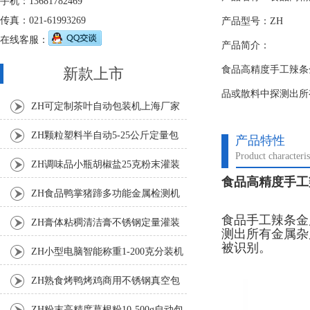
手机：13681782469
传真：021-61993269
产品型号：ZH
在线客服：
产品简介：
食品高精度手工辣条
新款上市
品或散料中探测出所
ZH可定制茶叶自动包装机上海厂家
ZH颗粒塑料半自动5-25公斤定量包
产品特性
Product characteris
装机
ZH调味品小瓶胡椒盐25克粉末灌装
食品高精度手工
机
ZH食品鸭掌猪蹄多功能金属检测机
食品手工辣条金
ZH膏体粘稠清洁膏不锈钢定量灌装
测出所有金属杂
被识别。
机厂家
ZH小型电脑智能称重1-200克分装机
ZH熟食烤鸭烤鸡商用不锈钢真空包
装机
ZH粉末高精度葛根粉10-500g自动包