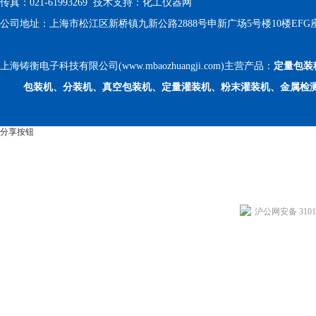
传真：021-61993269 技术支持：
化工仪器网
公司地址：上海市松江区新桥镇九新公路2888号申新广场5号楼10楼EFG
上海铸衡电子科技有限公司(www.mbaozhuangji.com)主营产品：
定量包装
包装机、分装机、真空包装机、定量灌装机、粉末灌装机、金属检
分享按钮
沪公网安备 31011