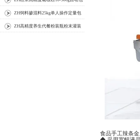
装机
ZH饲料掺混料25kg单人操作定量包
装机
ZH高精度养生代餐粉装瓶粉末灌装
机生产线
食品手工辣条金
◆ 采用宽幅液