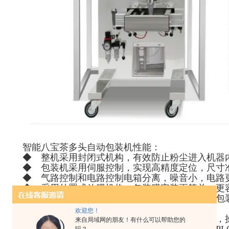
智能八宝茶多头自动包装机性能：
◆ 整机采用封闭式机构，有效防止粉尘进入机器
◆ 包装机采用伺服控制，实现高精度定位，尺寸
◆ 气路控制和电路控制电箱分离，噪音小，电路
◆ 采用外置式放膜机构，包装膜安装更简单，更
◆ 包装机采用双皮带伺服拉膜，拉膜阻力小，包
损。
欢迎您！
◆ 包装袋的偏差调整只需在触摸屏上调整即可，
来自局域网的朋友！有什么可以帮助您的