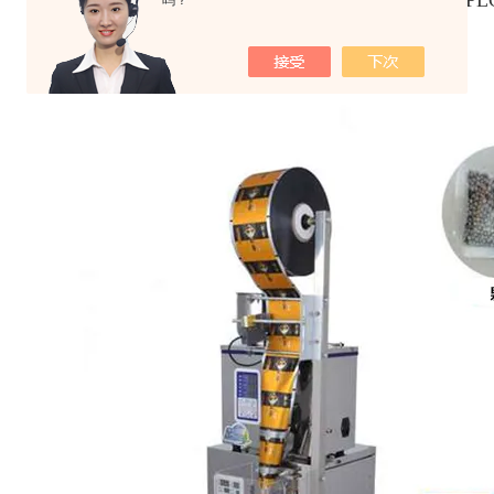
◆ 彩色触摸屏和稳定可靠的双轴高精度输出的PL
吗？
合、打码、切袋一次完成.