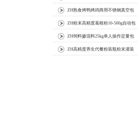
ZH熟食烤鸭烤鸡商用不锈钢真空包
装机
ZH粉末高精度葛根粉10-500g自动包
装机
ZH饲料掺混料25kg单人操作定量包
装机
ZH高精度养生代餐粉装瓶粉末灌装
机生产线