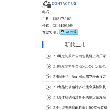
电话：
手机：13681782469
传真：021-61993269
在线客服：
新款上市
ZH可定制茶叶自动包装机上海厂家
ZH颗粒塑料半自动5-25公斤定量包
装机
ZH调味品小瓶胡椒盐25克粉末灌装
机
ZH食品鸭掌猪蹄多功能金属检测机
ZH膏体粘稠清洁膏不锈钢定量灌装
机厂家
ZH小型电脑智能称重1-200克分装机