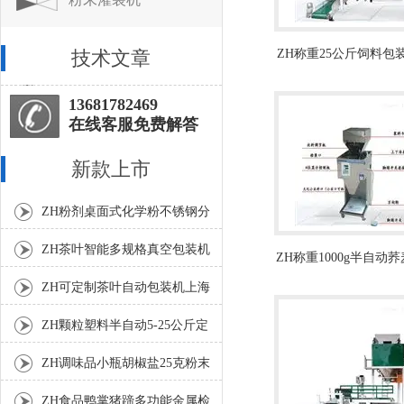
技术文章
ZH称重25公斤饲料包
人操作包装机
13681782469
在线客服免费解答
新款上市
ZH粉剂桌面式化学粉不锈钢分
装机
ZH茶叶智能多规格真空包装机
ZH称重1000g半自动
上海厂家
机厂家
ZH可定制茶叶自动包装机上海
厂家
ZH颗粒塑料半自动5-25公斤定
量包装机
ZH调味品小瓶胡椒盐25克粉末
灌装机
ZH食品鸭掌猪蹄多功能金属检