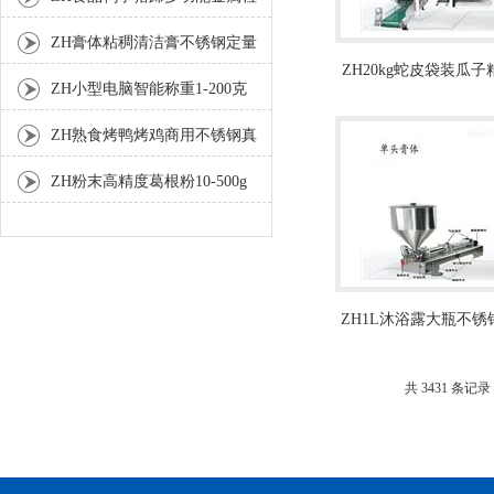
测机
ZH膏体粘稠清洁膏不锈钢定量
ZH20kg蛇皮袋装瓜
灌装机厂家
ZH小型电脑智能称重1-200克
量包装机
分装机
ZH熟食烤鸭烤鸡商用不锈钢真
空包装机
ZH粉末高精度葛根粉10-500g
自动包装机
ZH1L沐浴露大瓶不锈
定量灌装机
共 3431 条记录