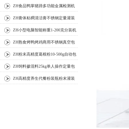
机
ZH食品鸭掌猪蹄多功能金属检测机
ZH膏体粘稠清洁膏不锈钢定量灌装
机厂家
ZH小型电脑智能称重1-200克分装机
ZH熟食烤鸭烤鸡商用不锈钢真空包
装机
ZH粉末高精度葛根粉10-500g自动包
装机
ZH饲料掺混料25kg单人操作定量包
装机
ZH高精度养生代餐粉装瓶粉末灌装
机生产线