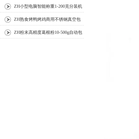
机厂家
ZH小型电脑智能称重1-200克分装机
ZH熟食烤鸭烤鸡商用不锈钢真空包
装机
ZH粉末高精度葛根粉10-500g自动包
装机