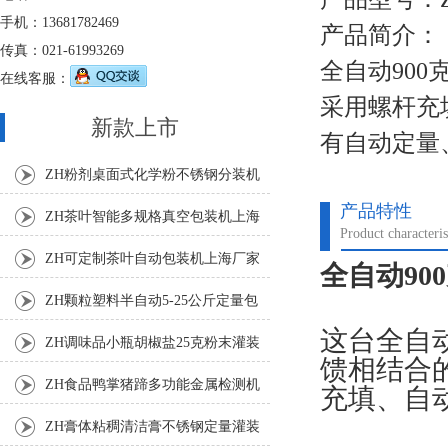
手机：13681782469
产品简介：
传真：021-61993269
全自动90
在线客服：
采用螺杆充
新款上市
有自动定量
ZH粉剂桌面式化学粉不锈钢分装机
产品特性
ZH茶叶智能多规格真空包装机上海
Product characteris
厂家
ZH可定制茶叶自动包装机上海厂家
全自动90
ZH颗粒塑料半自动5-25公斤定量包
这台全自
装机
ZH调味品小瓶胡椒盐25克粉末灌装
馈相结合
机
ZH食品鸭掌猪蹄多功能金属检测机
充填、自
ZH膏体粘稠清洁膏不锈钢定量灌装