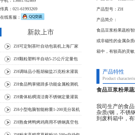
手机：13681782469
传真：021-61993269
产品型号：ZH
在线客服：
产品简介：
食品豆浆粉果蔬粉智
新款上市
或非磁性的金属杂质
ZH可定制茶叶自动包装机上海厂家
箱中，有较高的灵敏
ZH颗粒塑料半自动5-25公斤定量包
装机
产品特性
ZH调味品小瓶胡椒盐25克粉末灌装
Product characteris
机
ZH食品鸭掌猪蹄多功能金属检测机
食品豆浆粉果蔬
ZH膏体粘稠清洁膏不锈钢定量灌装
我司生产的食品
机厂家
ZH小型电脑智能称重1-200克分装机
杂质(钢，不锈
到废料箱中，有
ZH熟食烤鸭烤鸡商用不锈钢真空包
装机
ZH粉末高精度葛根粉10-500g自动包