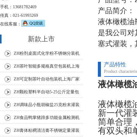
手机：13681782469
产品简介：
传真：021-61993269
液体橄榄油瓶
在线客服：
是我公司对
新款上市
塞式灌装，
ZH粉剂桌面式化学粉不锈钢分装机
产品特性
ZH茶叶智能多规格真空包装机上海
Product characteris
厂家
ZH可定制茶叶自动包装机上海厂家
液体橄榄油
ZH颗粒塑料半自动5-25公斤定量包
液体橄榄
装机
ZH调味品小瓶胡椒盐25克粉末灌装
新一代灌
机
ZH食品鸭掌猪蹄多功能金属检测机
简单合理
有双头和
ZH膏体粘稠清洁膏不锈钢定量灌装