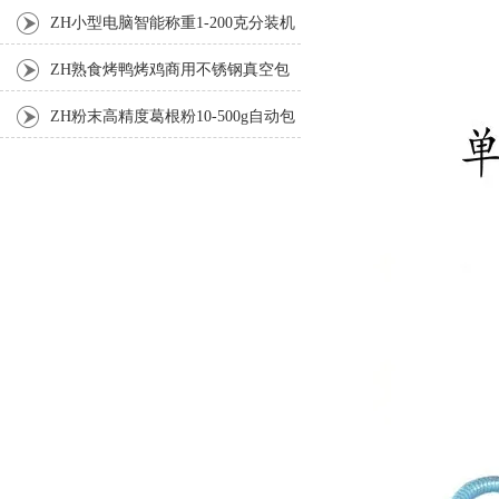
机厂家
ZH小型电脑智能称重1-200克分装机
ZH熟食烤鸭烤鸡商用不锈钢真空包
装机
ZH粉末高精度葛根粉10-500g自动包
装机