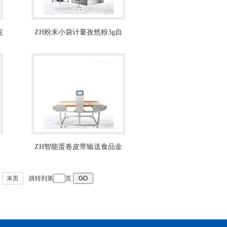
克
ZH粉末小袋计量孜然粉3g自
动包装机设备
ZH智能蛋卷皮带输送食品金
属检测仪
末页
跳转到第
页