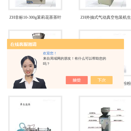
ZH非标10-300g茉莉花茶茶叶
ZH外抽式气动真空包装机生
分装机厂家
产厂家
欢迎您！
来自局域网的朋友！有什么可以帮助您的
吗？
ZH钛白粉粉剂包装秤-25公斤
ZH调味品八角桂皮花椒粉粉
粉末称重包装机
末灌装机100克