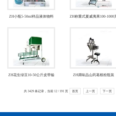
ZH小瓶5-50ml样品液体物料
ZH称重式夏威夷果100-1000
定量灌装机
分装机
ZH花生绿豆10-50公斤皮带输
ZH调味品山药葛根粉瓶装
送颗粒包装秤
500g粉末灌装机
共 3429 条记录，当前 12 / 191 页
首页
上一页
下一页