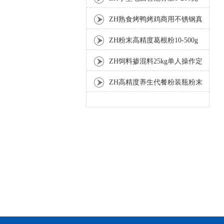
分装机
ZH熟食烤鸭烤鸡商用不锈钢真
空包装机
ZH粉末高精度葛根粉10-500g
自动包装机
ZH饲料掺混料25kg单人操作定
量包装机
ZH高精度养生代餐粉装瓶粉末
灌装机生产线