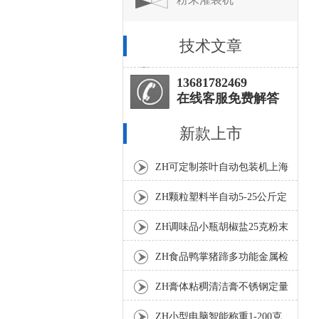
技术文章
13681782469
在线客服免费解答
新款上市
ZH可定制茶叶自动包装机上海
厂家
ZH颗粒塑料半自动5-25公斤定
量包装机
ZH调味品小瓶胡椒盐25克粉末
灌装机
ZH食品鸭掌猪蹄多功能金属检
测机
ZH膏体粘稠清洁膏不锈钢定量
灌装机厂家
ZH小型电脑智能称重1-200克