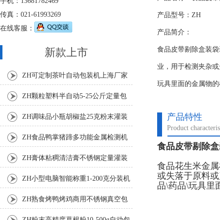
手机：13681782469
传真：021-61993269
产品型号：ZH
在线客服：
产品简介：
食品皮带剔除盒装袋
新款上市
业，用于检测夹杂或
ZH可定制茶叶自动包装机上海厂家
玩具里面的金属物的
ZH颗粒塑料半自动5-25公斤定量包
装机
产品特性
ZH调味品小瓶胡椒盐25克粉末灌装
Product characteris
机
ZH食品鸭掌猪蹄多功能金属检测机
食品皮带剔除盒
ZH膏体粘稠清洁膏不锈钢定量灌装
食品花生米金属
或失落于原料或
机厂家
ZH小型电脑智能称重1-200克分装机
品\药品\玩具
ZH熟食烤鸭烤鸡商用不锈钢真空包
装机
ZH粉末高精度葛根粉10-500g自动包