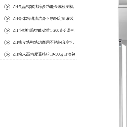
机
ZH食品鸭掌猪蹄多功能金属检测机
ZH膏体粘稠清洁膏不锈钢定量灌装
机厂家
ZH小型电脑智能称重1-200克分装机
ZH熟食烤鸭烤鸡商用不锈钢真空包
装机
ZH粉末高精度葛根粉10-500g自动包
装机