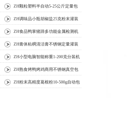
ZH颗粒塑料半自动5-25公斤定量包
装机
ZH调味品小瓶胡椒盐25克粉末灌装
机
ZH食品鸭掌猪蹄多功能金属检测机
ZH膏体粘稠清洁膏不锈钢定量灌装
机厂家
ZH小型电脑智能称重1-200克分装机
ZH熟食烤鸭烤鸡商用不锈钢真空包
装机
ZH粉末高精度葛根粉10-500g自动包
装机