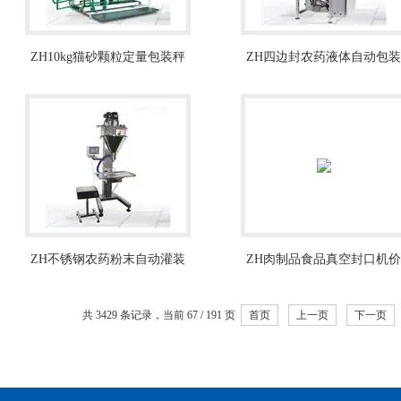
ZH10kg猫砂颗粒定量包装秤
ZH四边封农药液体自动包装
厂家
机1-200克
ZH不锈钢农药粉末自动灌装
ZH肉制品食品真空封口机价
机厂家
格-肉类真空机
共 3429 条记录，当前 67 / 191 页
首页
上一页
下一页