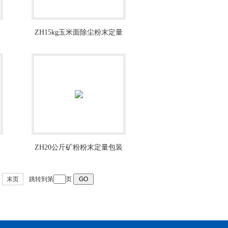
ZH15kg玉米面除尘粉末定量
包装秤厂家
ZH20公斤矿粉粉末定量包装
秤上海厂家
末页
跳转到第
页