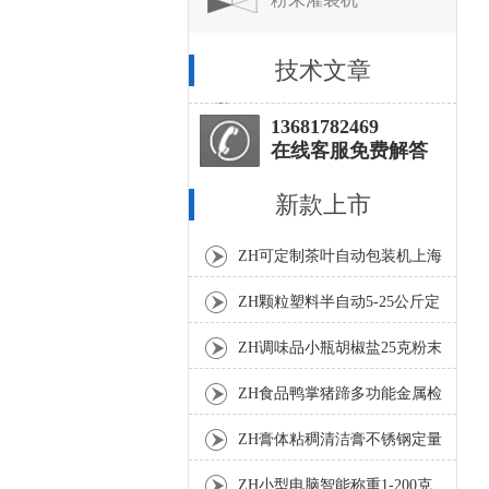
技术文章
13681782469
在线客服免费解答
新款上市
ZH可定制茶叶自动包装机上海
厂家
ZH颗粒塑料半自动5-25公斤定
量包装机
ZH调味品小瓶胡椒盐25克粉末
灌装机
ZH食品鸭掌猪蹄多功能金属检
测机
ZH膏体粘稠清洁膏不锈钢定量
灌装机厂家
ZH小型电脑智能称重1-200克