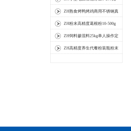
分装机
ZH熟食烤鸭烤鸡商用不锈钢真
空包装机
ZH粉末高精度葛根粉10-500g
自动包装机
ZH饲料掺混料25kg单人操作定
量包装机
ZH高精度养生代餐粉装瓶粉末
灌装机生产线