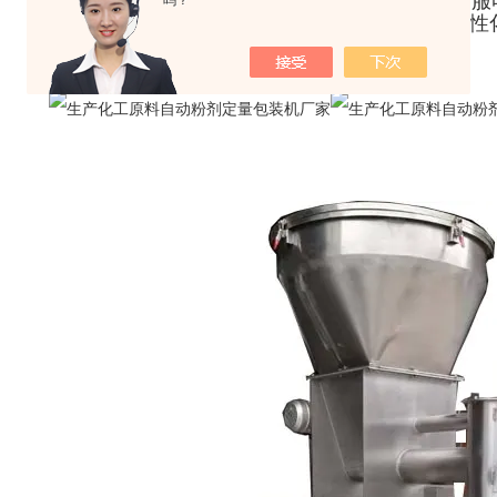
G·包装秤主机采用液晶触摸屏,PLC控制技术，伺
吗？
H·主机，传输带，缝包机，控制器连网，确保人性