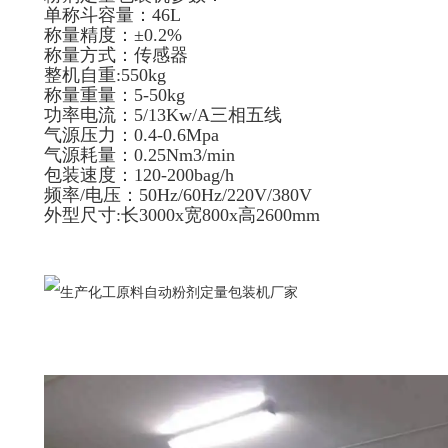
单称斗容量：46L
称量精度：±0.2%
称量方式：传感器
整机自重:550kg
称量重量：5-50kg
功率电流：5/13Kw/A三相五线
气源压力：0.4-0.6Mpa
气源耗量：0.25Nm3/min
包装速度：120-200bag/h
频率/电压：50Hz/60Hz/220V/380V
外型尺寸:长3000x宽800x高2600mm