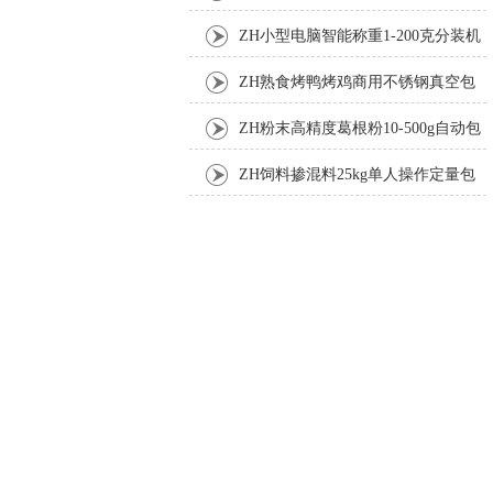
机厂家
ZH小型电脑智能称重1-200克分装机
ZH熟食烤鸭烤鸡商用不锈钢真空包
装机
ZH粉末高精度葛根粉10-500g自动包
装机
ZH饲料掺混料25kg单人操作定量包
装机