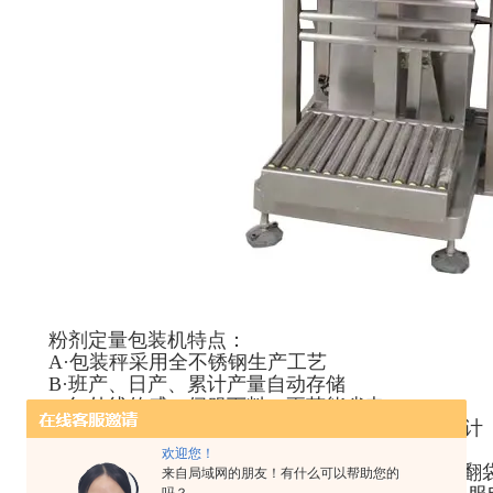
粉剂定量包装机特点：
A·包装秤采用全不锈钢生产工艺
B·班产、日产、累计产量自动存储
C·红外线传感，伺服下料，更节能省电
D·称重控制系统按照IP54（防尘防水）的要求设计
E·悬挂传感器，信号传送稳定，确保称重精度
欢迎您！
F·解决同类产品电动卡打开料袋降落粉料外溢、翻
来自局域网的朋友！有什么可以帮助您的