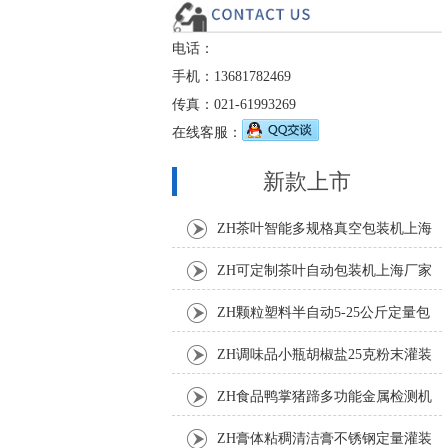
电话：
手机：13681782469
传真：021-61993269
在线客服：
新款上市
ZH茶叶智能多规格真空包装机上海
厂家
ZH可定制茶叶自动包装机上海厂家
ZH颗粒塑料半自动5-25公斤定量包
装机
ZH调味品小瓶胡椒盐25克粉末灌装
机
ZH食品鸭掌猪蹄多功能金属检测机
ZH膏体粘稠清洁膏不锈钢定量灌装