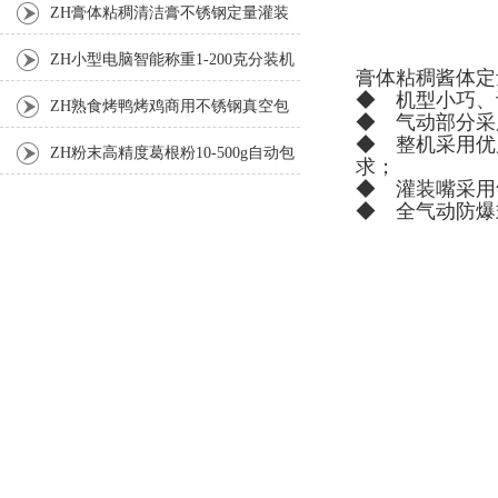
ZH膏体粘稠清洁膏不锈钢定量灌装
机厂家
ZH小型电脑智能称重1-200克分装机
膏体粘稠酱体定
◆ 机型小巧、
ZH熟食烤鸭烤鸡商用不锈钢真空包
◆ 气动部分采
◆ 整机采用优
装机
ZH粉末高精度葛根粉10-500g自动包
求；
◆ 灌装嘴采用
装机
◆ 全气动防爆