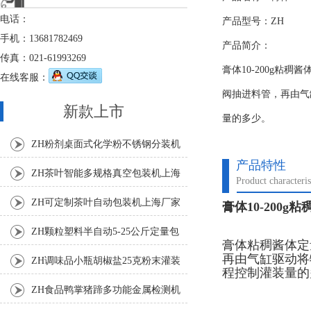
电话：
产品型号：ZH
手机：13681782469
产品简介：
传真：021-61993269
膏体10-200g粘
在线客服：
阀抽进料管，再由气
新款上市
量的多少。
ZH粉剂桌面式化学粉不锈钢分装机
产品特性
ZH茶叶智能多规格真空包装机上海
Product characteris
厂家
ZH可定制茶叶自动包装机上海厂家
膏体10-200
ZH颗粒塑料半自动5-25公斤定量包
膏体粘稠酱体定
再由气缸驱动将
装机
ZH调味品小瓶胡椒盐25克粉末灌装
程控制灌装量的
机
ZH食品鸭掌猪蹄多功能金属检测机