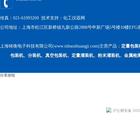
传真：021-61993269 技术支持：
化工仪器网
公司地址：上海市松江区新桥镇九新公路2888号申新广场5号楼10楼EFG
上海铸衡电子科技有限公司(www.mbaozhuangji.com)主营产品：
定量包装
包装机、分装机、真空包装机、定量灌装机、粉末灌装机、金属检
分享按钮
沪公网安备 31011