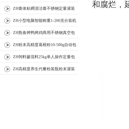
和腐烂，
ZH膏体粘稠清洁膏不锈钢定量灌装
机厂家
ZH小型电脑智能称重1-200克分装机
ZH熟食烤鸭烤鸡商用不锈钢真空包
装机
ZH粉末高精度葛根粉10-500g自动包
装机
ZH饲料掺混料25kg单人操作定量包
装机
ZH高精度养生代餐粉装瓶粉末灌装
机生产线