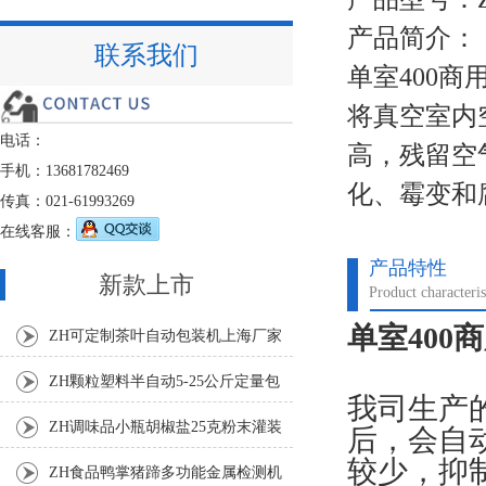
产品简介：
联系我们
单室400
将真空室内
电话：
高，残留空
手机：13681782469
化、霉变和
传真：021-61993269
在线客服：
产品特性
新款上市
Product characteris
单室400
ZH可定制茶叶自动包装机上海厂家
ZH颗粒塑料半自动5-25公斤定量包
我司生产
装机
ZH调味品小瓶胡椒盐25克粉末灌装
后，会自
较少，抑
机
ZH食品鸭掌猪蹄多功能金属检测机