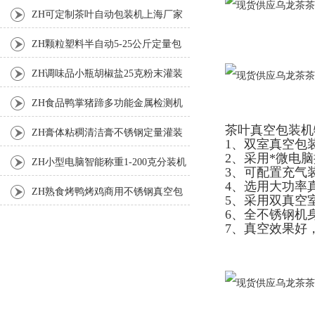
厂家
ZH可定制茶叶自动包装机上海厂家
ZH颗粒塑料半自动5-25公斤定量包
装机
ZH调味品小瓶胡椒盐25克粉末灌装
机
ZH食品鸭掌猪蹄多功能金属检测机
茶叶真空包装机
ZH膏体粘稠清洁膏不锈钢定量灌装
1、双室真空包
2、采用*微电
机厂家
ZH小型电脑智能称重1-200克分装机
3、可配置充气
4、选用大功率
ZH熟食烤鸭烤鸡商用不锈钢真空包
5、采用双真空
6、全不锈钢机
装机
7、真空效果好