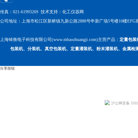
传真：021-61993269 技术支持：
化工仪器网
公司地址：上海市松江区新桥镇九新公路2888号申新广场5号楼10楼EFG
上海铸衡电子科技有限公司(www.mbaozhuangji.com)主营产品：
定量包装
包装机、分装机、真空包装机、定量灌装机、粉末灌装机、金属检
分享按钮
沪公网安备 31011