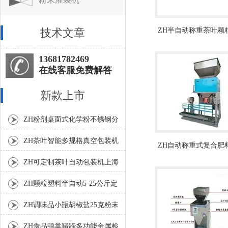
技术文章
ZH半自动称重茶叶颗
分装机
13681782469
在线客服免费解答
新款上市
ZH粉剂桌面式化学粉不锈钢分
装机
ZH茶叶智能多规格真空包装机
ZH自动称重式复合肥
上海厂家
机10-25kg
ZH可定制茶叶自动包装机上海
厂家
ZH颗粒塑料半自动5-25公斤定
量包装机
ZH调味品小瓶胡椒盐25克粉末
灌装机
ZH食品鸭掌猪蹄多功能金属检