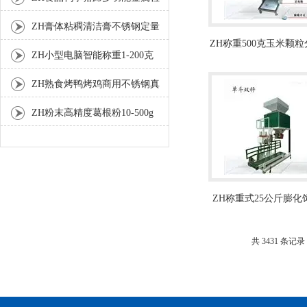
测机
ZH膏体粘稠清洁膏不锈钢定量
ZH称重500克玉米颗
灌装机厂家
ZH小型电脑智能称重1-200克
分装机
ZH熟食烤鸭烤鸡商用不锈钢真
空包装机
ZH粉末高精度葛根粉10-500g
自动包装机
ZH称重式25公斤膨化
量包装秤
共 3431 条记录