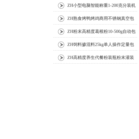
机厂家
ZH小型电脑智能称重1-200克分装机
ZH熟食烤鸭烤鸡商用不锈钢真空包
装机
ZH粉末高精度葛根粉10-500g自动包
装机
ZH饲料掺混料25kg单人操作定量包
装机
ZH高精度养生代餐粉装瓶粉末灌装
机生产线