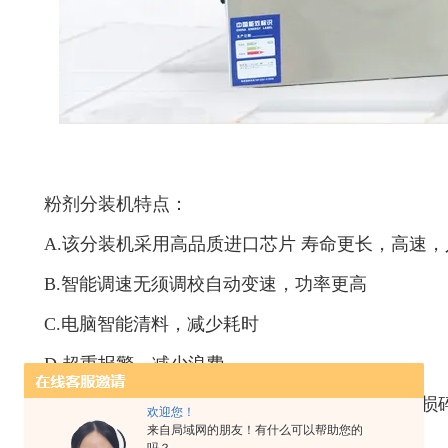
粉剂分装机特点：
A.该分装机采用高品质进口芯片 寿命更长，高速
B.智能调速无须调校自动变速，功率更高
C.电脑智能清料，减少耗时
D.超重报警，减少浪费
E.分装机采用不锈钢送料，通道卫生，环保，不损
欢迎您！
来自局域网的朋友！有什么可以帮助您的
F.多重减震结构，机器运行平稳，低噪音