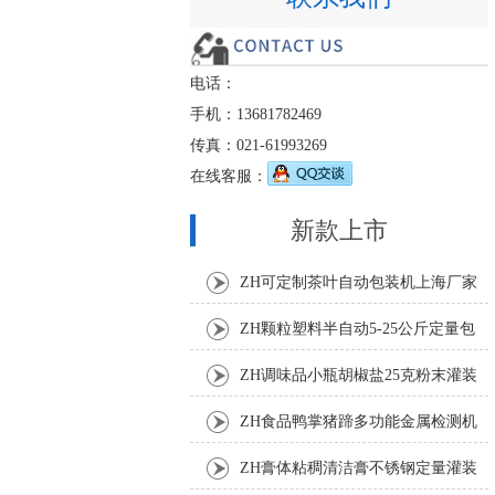
电话：
手机：13681782469
传真：021-61993269
在线客服：
新款上市
ZH可定制茶叶自动包装机上海厂家
ZH颗粒塑料半自动5-25公斤定量包
装机
ZH调味品小瓶胡椒盐25克粉末灌装
机
ZH食品鸭掌猪蹄多功能金属检测机
ZH膏体粘稠清洁膏不锈钢定量灌装