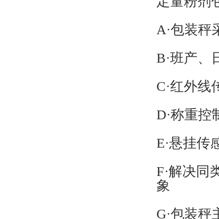
定量粉剂
A·包装
B·班产
C·红外
D·称重控
E·悬挂
F·解决
象
G·包装秤