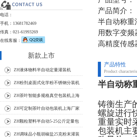
产品简介：
电话：
半自动称重
手机：13681782469
用数字变频
传真：021-61993269
在线客服：
高精度传感
新款上市
产品特性
ZH液体物料半自动定量灌装机
Product characteris
半自动称
ZH粉剂桌面式化学粉不锈钢分装机
ZH茶叶智能多规格真空包装机上海
铸衡生产
厂家
ZH可定制茶叶自动包装机上海厂家
螺旋进行
重量实时
ZH颗粒塑料半自动5-25公斤定量包
包装机主
装机
ZH调味品小瓶胡椒盐25克粉末灌装