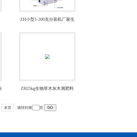
ZH小型1-200克分装机厂家生
产
粉
ZH25kg生物草木灰木屑肥料
定量包装机
末页
跳转到第
页