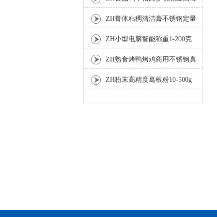
测机
ZH膏体粘稠清洁膏不锈钢定量
灌装机厂家
ZH小型电脑智能称重1-200克
分装机
ZH熟食烤鸭烤鸡商用不锈钢真
空包装机
ZH粉末高精度葛根粉10-500g
自动包装机