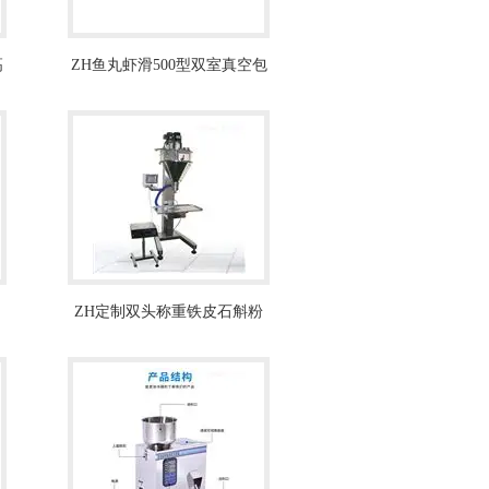
高
ZH鱼丸虾滑500型双室真空包
装机厂家
ZH定制双头称重铁皮石斛粉
粉末灌装机生产线