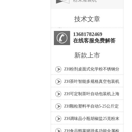
技术文章
13681782469
在线客服免费解答
新款上市
ZH粉剂桌面式化学粉不锈钢分
装机
ZH茶叶智能多规格真空包装机
上海厂家
ZH可定制茶叶自动包装机上海
厂家
ZH颗粒塑料半自动5-25公斤定
量包装机
ZH调味品小瓶胡椒盐25克粉末
灌装机
ZH食品鸭掌猪蹄多功能金属检