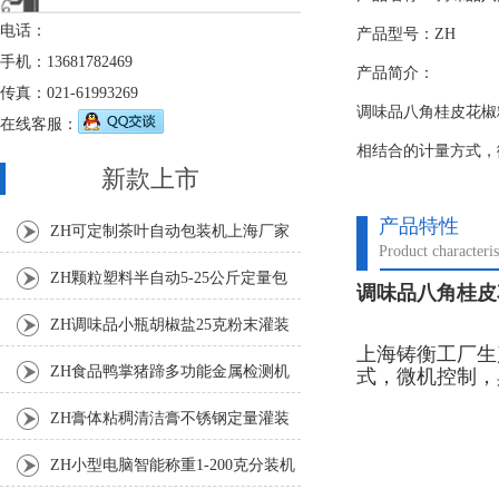
电话：
产品型号：ZH
手机：13681782469
产品简介：
传真：021-61993269
调味品八角桂皮花椒
在线客服：
相结合的计量方式，
新款上市
产品特性
ZH可定制茶叶自动包装机上海厂家
Product characteris
ZH颗粒塑料半自动5-25公斤定量包
调味品八角桂皮
装机
ZH调味品小瓶胡椒盐25克粉末灌装
上海铸衡工厂生
机
ZH食品鸭掌猪蹄多功能金属检测机
式，微机控制，
ZH膏体粘稠清洁膏不锈钢定量灌装
机厂家
ZH小型电脑智能称重1-200克分装机