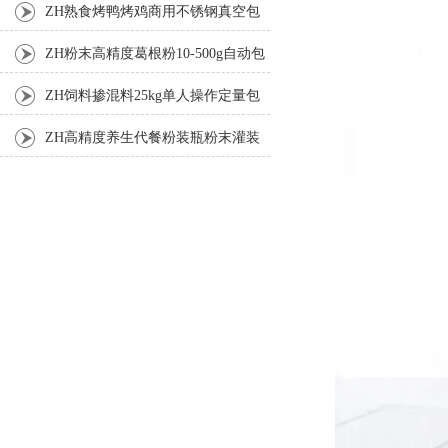
ZH熟食烤鸭烤鸡商用不锈钢真空包
装机
ZH粉末高精度葛根粉10-500g自动包
装机
ZH饲料掺混料25kg单人操作定量包
装机
ZH高精度养生代餐粉装瓶粉末灌装
机生产线