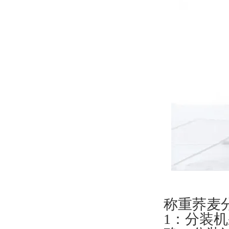
称重荞麦
1：分装