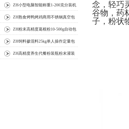
念，轻巧
机厂家
ZH小型电脑智能称重1-200克分装机
谷物，药
ZH熟食烤鸭烤鸡商用不锈钢真空包
子，粉状
装机
ZH粉末高精度葛根粉10-500g自动包
装机
ZH饲料掺混料25kg单人操作定量包
装机
ZH高精度养生代餐粉装瓶粉末灌装
机生产线