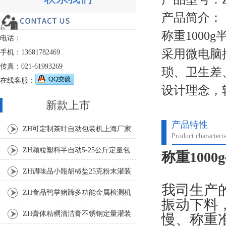
产品简介：
称重1000
电话：
采用微电脑
手机：13681782469
传真：021-61993269
琐、卫生差
在线客服：
设计理念，
新款上市
产品特性
ZH可定制茶叶自动包装机上海厂家
Product characteris
ZH颗粒塑料半自动5-25公斤定量包
称重100
装机
ZH调味品小瓶胡椒盐25克粉末灌装
我司生产
机
ZH食品鸭掌猪蹄多功能金属检测机
振动下料
ZH膏体粘稠清洁膏不锈钢定量灌装
慢、称重