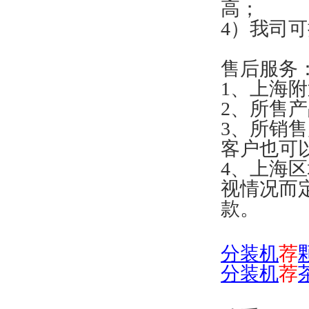
高；
4）我司
售后服务
1、上海附
2、所售
3、所销
客户也可
4、上海
视情况而
款。
分
装机
荐
分装机
荐