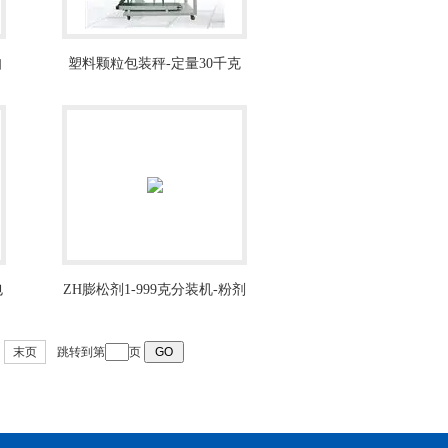
自
塑料颗粒包装秤-定量30千克
打包机厂家
包
ZH膨松剂1-999克分装机-粉剂
称重机
末页
跳转到第
页