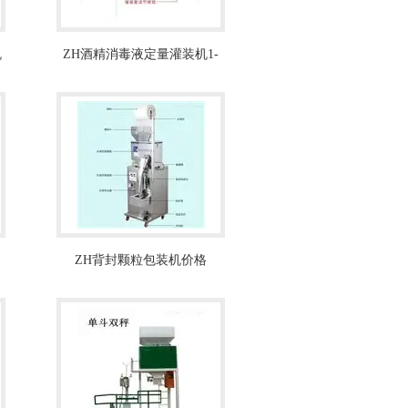
机
ZH酒精消毒液定量灌装机1-
200ml
ZH背封颗粒包装机价格