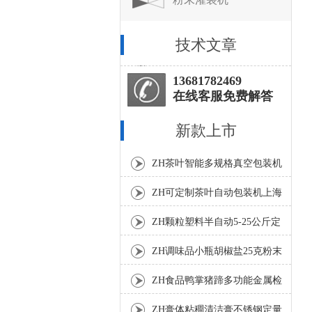
技术文章
13681782469
在线客服免费解答
新款上市
ZH茶叶智能多规格真空包装机
上海厂家
ZH可定制茶叶自动包装机上海
厂家
ZH颗粒塑料半自动5-25公斤定
量包装机
ZH调味品小瓶胡椒盐25克粉末
灌装机
ZH食品鸭掌猪蹄多功能金属检
测机
ZH膏体粘稠清洁膏不锈钢定量