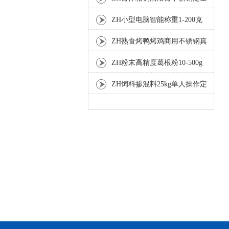
灌装机厂家
ZH小型电脑智能称重1-200克
分装机
ZH熟食烤鸭烤鸡商用不锈钢真
空包装机
ZH粉末高精度葛根粉10-500g
自动包装机
ZH饲料掺混料25kg单人操作定
量包装机