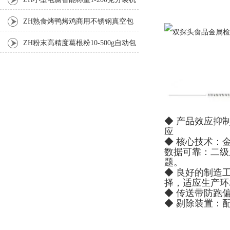
ZH熟食烤鸭烤鸡商用不锈钢真空包
装机
ZH粉末高精度葛根粉10-500g自动包
装机
◆ 产品效应抑
应
◆ 核心技术：
数据可靠：二级
题。
◆ 良好的制造
择，适应生产环
◆ 传送带防跑
◆ 剔除装置：