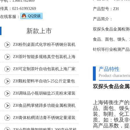
手机：13681782469
传真：021-61993269
产品型号：ZH
在线客服：
产品简介：
双探头食品金属检测
新款上市
食品、面包、馒头、
ZH粉剂桌面式化学粉不锈钢分装机
针织等行业检测产品
ZH茶叶智能多规格真空包装机上海
厂家
产品特性
ZH可定制茶叶自动包装机上海厂家
Product characteris
ZH颗粒塑料半自动5-25公斤定量包
双探头食品金属
装机
ZH调味品小瓶胡椒盐25克粉末灌装
上海铸衡生产的
机
ZH食品鸭掌猪蹄多功能金属检测机
品、面包、馒头
装、制鞋、化工
ZH膏体粘稠清洁膏不锈钢定量灌装
质。如：铁及非
高产品系数，提
机厂家
ZH小型电脑智能称重1-200克分装机