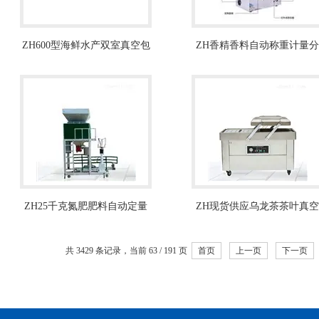
ZH600型海鲜水产双室真空包
ZH香精香料自动称重计量分
装机多少钱
装机
ZH25千克氮肥肥料自动定量
ZH现货供应乌龙茶茶叶真空
包装秤
包装机厂家
共 3429 条记录，当前 63 / 191 页
首页
上一页
下一页