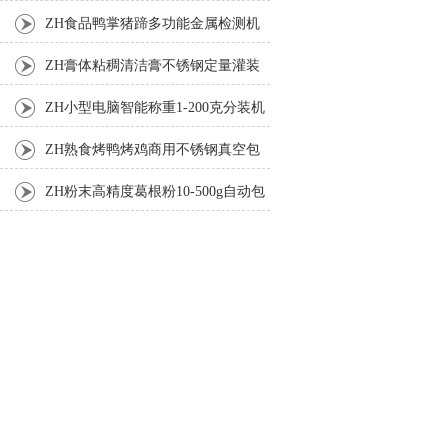
机
ZH食品鸭掌猪蹄多功能金属检测机
ZH膏体粘稠清洁膏不锈钢定量灌装
机厂家
ZH小型电脑智能称重1-200克分装机
ZH熟食烤鸭烤鸡商用不锈钢真空包
装机
ZH粉末高精度葛根粉10-500g自动包
装机