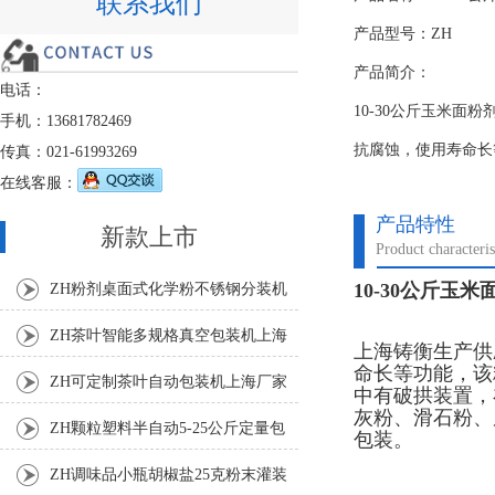
联系我们
产品型号：ZH
产品简介：
电话：
10-30公斤玉米
手机：13681782469
抗腐蚀，使用寿命长
传真：021-61993269
在线客服：
产品特性
新款上市
Product characteris
10-30公斤玉
ZH粉剂桌面式化学粉不锈钢分装机
ZH茶叶智能多规格真空包装机上海
上海铸衡生产供
命长等功能，该
厂家
ZH可定制茶叶自动包装机上海厂家
中有破拱装置，
灰粉、滑石粉、
ZH颗粒塑料半自动5-25公斤定量包
包装。
装机
ZH调味品小瓶胡椒盐25克粉末灌装