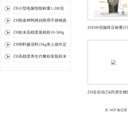
灌装机厂家
ZH小型电脑智能称重1-200克
分装机
ZH熟食烤鸭烤鸡商用不锈钢真
ZH500克咖啡豆称重
空包装机
ZH粉末高精度葛根粉10-500g
分装机价格
自动包装机
ZH饲料掺混料25kg单人操作定
量包装机
ZH高精度养生代餐粉装瓶粉末
灌装机生产线
ZH全自动25k药渣生
量包装秤
共 3429 条记录