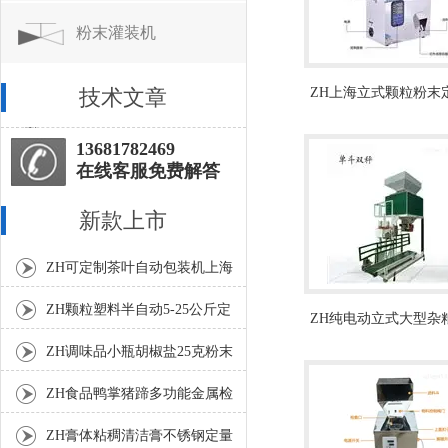
粉末灌装机
技术文章
ZH上海立式颗粒粉末
型分装机品牌
13681782469
在线客服免费解答
新款上市
ZH可定制茶叶自动包装机上海
厂家
ZH颗粒塑料半自动5-25公斤定
ZH纯电动立式大型杂
量包装机
定量包装秤
ZH调味品小瓶胡椒盐25克粉末
灌装机
ZH食品鸭掌猪蹄多功能金属检
测机
ZH膏体粘稠清洁膏不锈钢定量