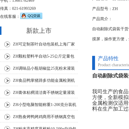
手机：13681782469
传真：021-61993269
产品型号：ZH
在线客服：
产品简介：
自动剔除式袋装干货
新款上市
摸屏，操作更方便，
ZH可定制茶叶自动包装机上海厂家
ZH颗粒塑料半自动5-25公斤定量包
产品特性
Product characteris
装机
ZH调味品小瓶胡椒盐25克粉末灌装
自动剔除式袋装
机
ZH食品鸭掌猪蹄多功能金属检测机
我司生产的食品
ZH膏体粘稠清洁膏不锈钢定量灌装
方便，全新模拟
金属检测仪适用
机厂家
ZH小型电脑智能称重1-200克分装机
料在生产加工过
ZH熟食烤鸭烤鸡商用不锈钢真空包
装机
ZH粉末高精度葛根粉10-500g自动包