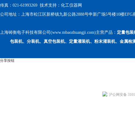
传真：021-61993269 技术支持：
化工仪器网
公司地址：上海市松江区新桥镇九新公路2888号申新广场5号楼10楼EFG
上海铸衡电子科技有限公司(www.mbaozhuangji.com)主营产品：
定量包装
包装机、分装机、真空包装机、定量灌装机、粉末灌装机、金属检
分享按钮
沪公网安备 31011