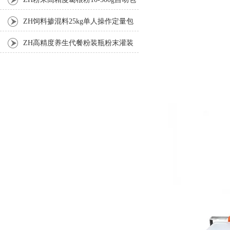
装机
ZH饲料掺混料25kg单人操作定量包
装机
ZH高精度养生代餐粉装瓶粉末灌装
机生产线