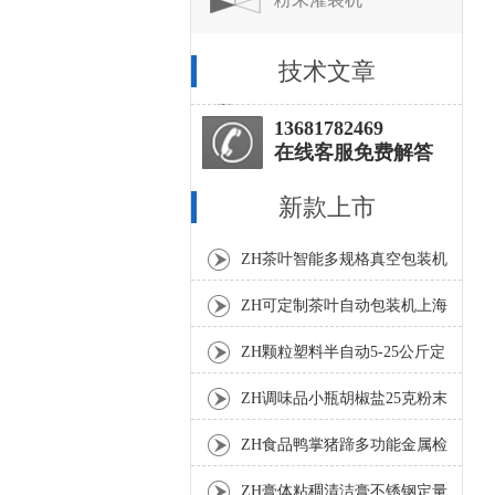
技术文章
13681782469
在线客服免费解答
新款上市
ZH茶叶智能多规格真空包装机
上海厂家
ZH可定制茶叶自动包装机上海
厂家
ZH颗粒塑料半自动5-25公斤定
量包装机
ZH调味品小瓶胡椒盐25克粉末
灌装机
ZH食品鸭掌猪蹄多功能金属检
测机
ZH膏体粘稠清洁膏不锈钢定量