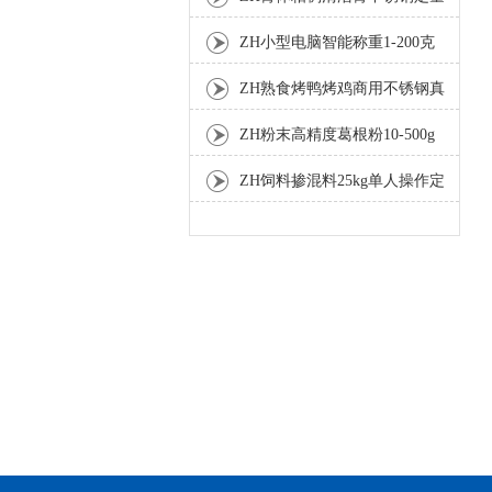
灌装机厂家
ZH小型电脑智能称重1-200克
分装机
ZH熟食烤鸭烤鸡商用不锈钢真
空包装机
ZH粉末高精度葛根粉10-500g
自动包装机
ZH饲料掺混料25kg单人操作定
量包装机