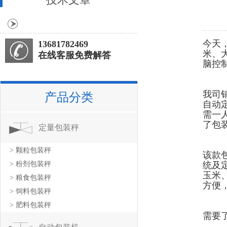
今天
13681782469
米、
在线客服免费解答
脑控制
我司
产品分类
自动
需一
了包
定量包装秤
> 颗粒包装秤
该款
> 粉剂包装秤
统及
玉米
> 粮食包装秤
方便
> 饲料包装秤
> 肥料包装秤
需要