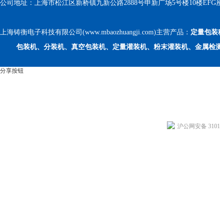
公司地址：上海市松江区新桥镇九新公路2888号申新广场5号楼10楼EFG
上海铸衡电子科技有限公司(www.mbaozhuangji.com)主营产品：
定量包装
包装机、分装机、真空包装机、定量灌装机、粉末灌装机、金属检
分享按钮
沪公网安备 31011