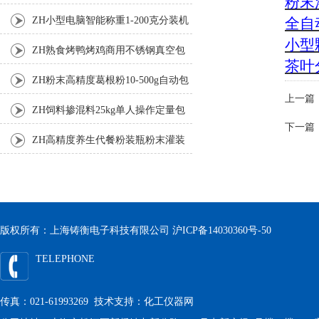
粉末
机厂家
全自
ZH小型电脑智能称重1-200克分装机
小型
ZH熟食烤鸭烤鸡商用不锈钢真空包
茶叶
装机
ZH粉末高精度葛根粉10-500g自动包
上一篇
装机
ZH饲料掺混料25kg单人操作定量包
下一篇
装机
ZH高精度养生代餐粉装瓶粉末灌装
机生产线
版权所有：上海铸衡电子科技有限公司
沪ICP备14030360号-50
TELEPHONE
传真：021-61993269 技术支持：
化工仪器网