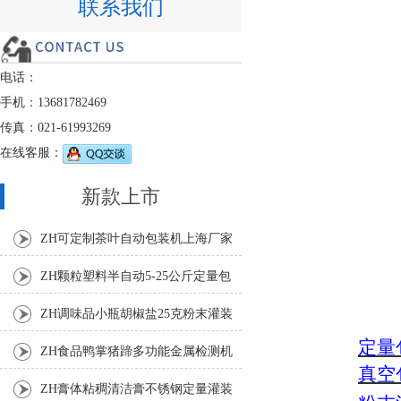
联系我们
电话：
手机：13681782469
传真：021-61993269
在线客服：
新款上市
ZH可定制茶叶自动包装机上海厂家
ZH颗粒塑料半自动5-25公斤定量包
装机
ZH调味品小瓶胡椒盐25克粉末灌装
定量
机
ZH食品鸭掌猪蹄多功能金属检测机
真空
ZH膏体粘稠清洁膏不锈钢定量灌装