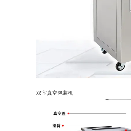
双室真空包装机