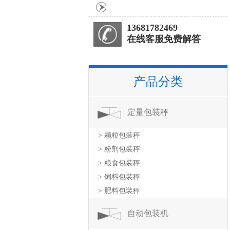
13681782469
在线客服免费解答
产品分类
定量包装秤
> 颗粒包装秤
> 粉剂包装秤
> 粮食包装秤
> 饲料包装秤
> 肥料包装秤
自动包装机