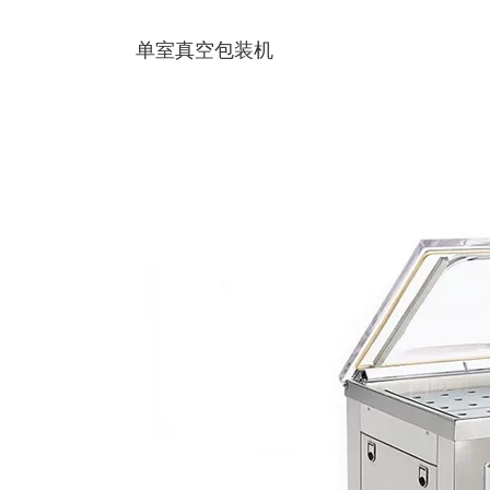
单室真空包装机