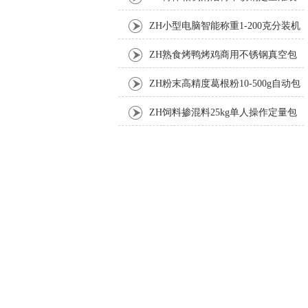
机厂家
ZH小型电脑智能称重1-200克分装机
ZH熟食烤鸭烤鸡商用不锈钢真空包
装机
ZH粉末高精度葛根粉10-500g自动包
装机
ZH饲料掺混料25kg单人操作定量包
装机