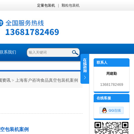
定量包装机
|
颗粒包装机
联系我们
联系人
周建勤
闻资讯
> 上海客户咨询食品真空包装机案例
13681782469
在线客服
空包装机案例