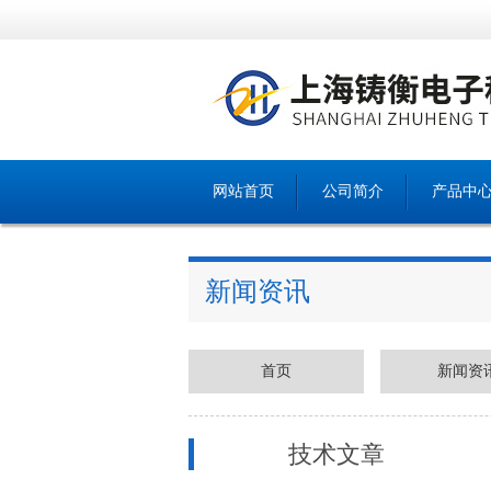
网站首页
公司简介
产品中
新闻资讯
首页
新闻资
技术文章