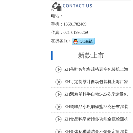
电话：
手机：13681782469
传真：021-61993269
在线客服：
新款上市
ZH茶叶智能多规格真空包装机上海
厂家
ZH可定制茶叶自动包装机上海厂家
ZH颗粒塑料半自动5-25公斤定量包
装机
ZH调味品小瓶胡椒盐25克粉末灌装
机
ZH食品鸭掌猪蹄多功能金属检测机
ZH膏体粘稠清洁膏不锈钢定量灌装