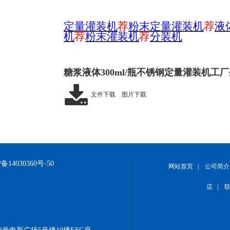
定量灌装机
荐
粉末定量灌装机
荐
液
机
荐
粉末灌装机
荐
分装机
糖浆液体300ml/瓶不锈钢定量灌装机工
文件下载
图片下载
备14030360号-50
网站首页
|
公司简介
店
|