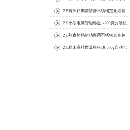
ZH膏体粘稠清洁膏不锈钢定量灌装
机厂家
ZH小型电脑智能称重1-200克分装机
ZH熟食烤鸭烤鸡商用不锈钢真空包
装机
ZH粉末高精度葛根粉10-500g自动包
装机