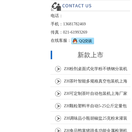
电话：
手机：13681782469
传真：021-61993269
在线客服：
新款上市
ZH粉剂桌面式化学粉不锈钢分装机
ZH茶叶智能多规格真空包装机上海
厂家
ZH可定制茶叶自动包装机上海厂家
ZH颗粒塑料半自动5-25公斤定量包
装机
ZH调味品小瓶胡椒盐25克粉末灌装
机
ZH食品鸭掌猪蹄多功能金属检测机