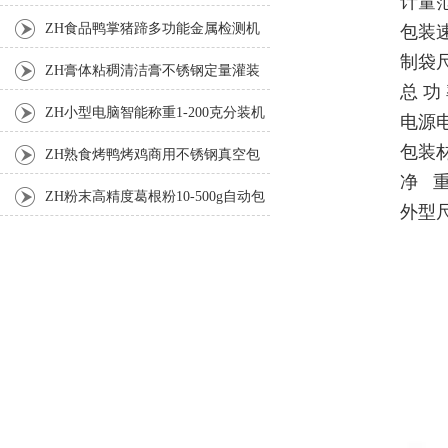
计量范
机
ZH食品鸭掌猪蹄多功能金属检测机
包装速
制袋尺
ZH膏体粘稠清洁膏不锈钢定量灌装
总 功
机厂家
ZH小型电脑智能称重1-200克分装机
电源电
包装
ZH熟食烤鸭烤鸡商用不锈钢真空包
净 重
装机
ZH粉末高精度葛根粉10-500g自动包
外型尺寸
装机