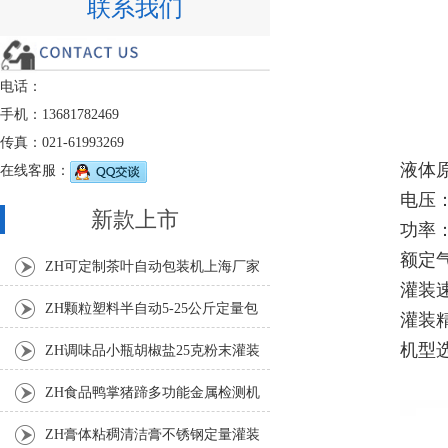
联系我们
电话：
手机：13681782469
传真：021-61993269
液体
在线客服：
电压：2
新款上市
功率：
额定气压
ZH可定制茶叶自动包装机上海厂家
灌装速
ZH颗粒塑料半自动5-25公斤定量包
灌装精
装机
机型选择
ZH调味品小瓶胡椒盐25克粉末灌装
机
ZH食品鸭掌猪蹄多功能金属检测机
ZH膏体粘稠清洁膏不锈钢定量灌装