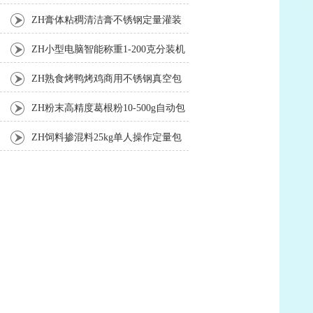
ZH膏体粘稠清洁膏不锈钢定量灌装
机厂家
ZH小型电脑智能称重1-200克分装机
ZH熟食烤鸭烤鸡商用不锈钢真空包
装机
ZH粉末高精度葛根粉10-500g自动包
装机
ZH饲料掺混料25kg单人操作定量包
装机