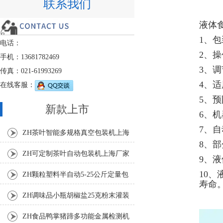
联系我们
液体
1、
电话：
2、
手机：13681782469
3、
传真：021-61993269
4、
在线客服：
5、
新款上市
6、
7、
ZH茶叶智能多规格真空包装机上海
8、
厂家
ZH可定制茶叶自动包装机上海厂家
9、
10
ZH颗粒塑料半自动5-25公斤定量包
寿命
装机
ZH调味品小瓶胡椒盐25克粉末灌装
机
ZH食品鸭掌猪蹄多功能金属检测机