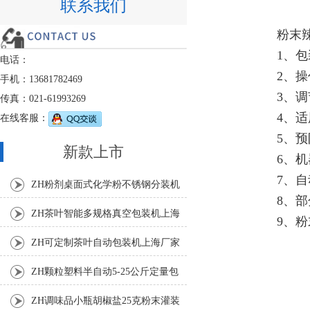
联系我们
粉末
1、
电话：
2、
手机：13681782469
3、
传真：021-61993269
4、
在线客服：
5、
新款上市
6、
7、
ZH粉剂桌面式化学粉不锈钢分装机
8、
ZH茶叶智能多规格真空包装机上海
9、
厂家
ZH可定制茶叶自动包装机上海厂家
ZH颗粒塑料半自动5-25公斤定量包
装机
ZH调味品小瓶胡椒盐25克粉末灌装