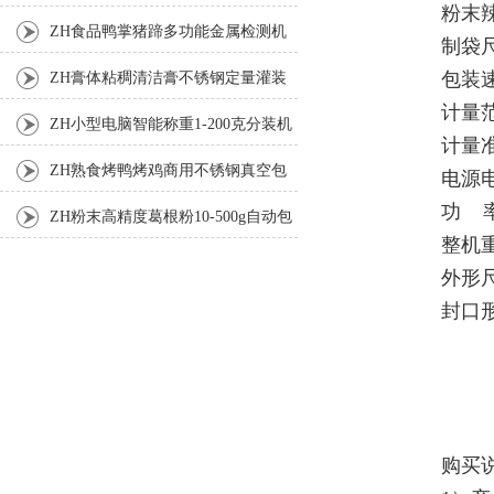
粉末
机
ZH食品鸭掌猪蹄多功能金属检测机
制袋尺
包装速度
ZH膏体粘稠清洁膏不锈钢定量灌装
计量范
机厂家
ZH小型电脑智能称重1-200克分装机
计量准
ZH熟食烤鸭烤鸡商用不锈钢真空包
电源电
功 率:
装机
ZH粉末高精度葛根粉10-500g自动包
整机重
装机
外形尺
封口
购买