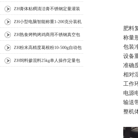
ZH膏体粘稠清洁膏不锈钢定量灌装
机厂家
ZH小型电脑智能称重1-200克分装机
肥料
ZH熟食烤鸭烤鸡商用不锈钢真空包
称量
包装净
装机
ZH粉末高精度葛根粉10-500g自动包
设备重
装机
ZH饲料掺混料25kg单人操作定量包
准确度
装机
相对
工作环
电源电
输送带
整机体