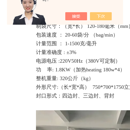
吗？
智能拼豆混豆自动包装机参数：
制袋尺寸：（宽*长） 120-180毫米（mm
包装速度 ： 20-60袋/分 （bag/min）
计量范围 ： 1-1500克/毫升
计量准确度 : ±3%
电源电压 :220V50Hz（380V可定制）
功 率: 1.8KW（加热heating 180w*4）
整机重量: 320公斤（kg）
外形尺寸:（长*宽*高） 750*700*175
封口形式：四边封、三边封、背封