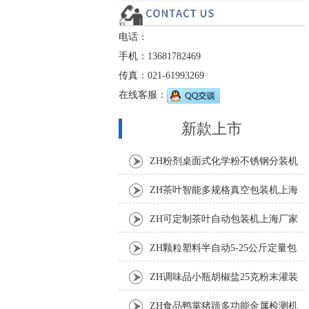
电话：
手机：13681782469
传真：021-61993269
在线客服：
新款上市
ZH粉剂桌面式化学粉不锈钢分装机
ZH茶叶智能多规格真空包装机上海
厂家
ZH可定制茶叶自动包装机上海厂家
ZH颗粒塑料半自动5-25公斤定量包
装机
ZH调味品小瓶胡椒盐25克粉末灌装
机
ZH食品鸭掌猪蹄多功能金属检测机