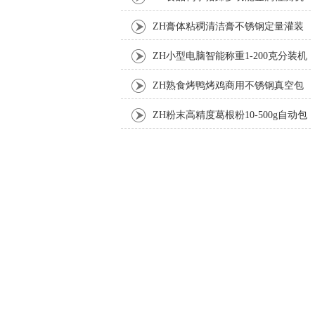
ZH膏体粘稠清洁膏不锈钢定量灌装
机厂家
ZH小型电脑智能称重1-200克分装机
ZH熟食烤鸭烤鸡商用不锈钢真空包
装机
ZH粉末高精度葛根粉10-500g自动包
装机